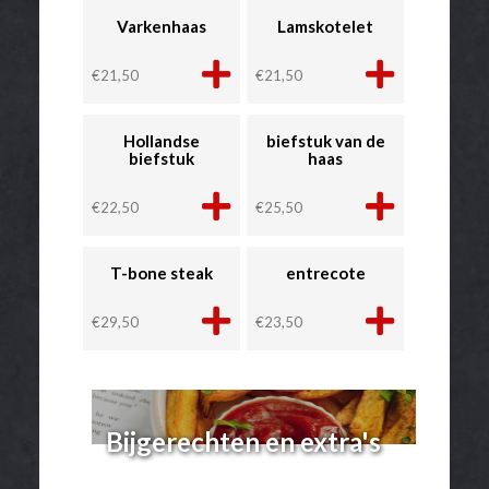
Varkenhaas
Lamskotelet
€
21,50
€
21,50
Hollandse
biefstuk van de
biefstuk
haas
€
22,50
€
25,50
T-bone steak
entrecote
€
29,50
€
23,50
Bijgerechten en extra's