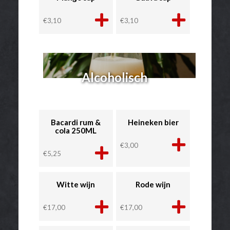
€
3,10
€
3,10
Alcoholisch
Bacardi rum &
Heineken bier
cola 250ML
€
3,00
€
5,25
Witte wijn
Rode wijn
€
17,00
€
17,00