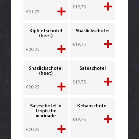
€
19,75
€
21,75
Kipfiletschotel
Shaslickschotel
(heet)
€
19,75
€
20,25
Shaslickschotel
Sateschotel
(heet)
€
19,75
€
20,25
Sateschotel in
Kebabschotel
tropische
marinade
€
19,75
€
20,25