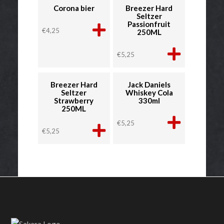
Corona bier
Breezer Hard
Seltzer
Passionfruit
€
4,25
250ML
€
5,25
Breezer Hard
Jack Daniels
Seltzer
Whiskey Cola
Strawberry
330ml
250ML
€
5,25
€
5,25