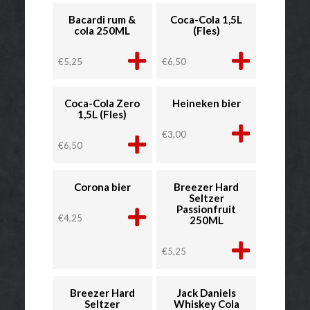
Bacardi rum &
Coca-Cola 1,5L
cola 250ML
(Fles)
€
5,25
€
6,50
Coca-Cola Zero
Heineken bier
1,5L (Fles)
€
3,00
€
6,50
Corona bier
Breezer Hard
Seltzer
Passionfruit
€
4,25
250ML
€
5,25
Breezer Hard
Jack Daniels
Seltzer
Whiskey Cola