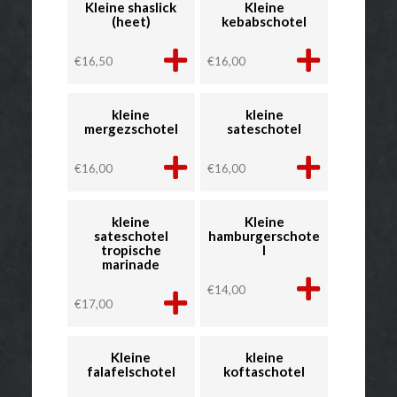
Kleine shaslick
Kleine
(heet)
kebabschotel
€
16,50
€
16,00
kleine
kleine
mergezschotel
sateschotel
€
16,00
€
16,00
kleine
Kleine
sateschotel
hamburgerschote
tropische
l
marinade
€
14,00
€
17,00
Kleine
kleine
falafelschotel
koftaschotel