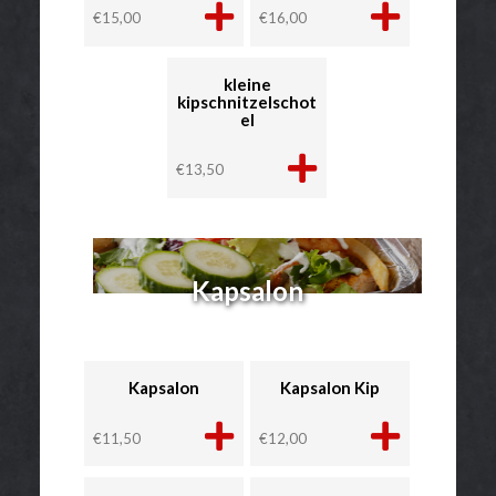
€
15,00
€
16,00
kleine
kipschnitzelschot
el
€
13,50
Kapsalon
Kapsalon
Kapsalon Kip
€
11,50
€
12,00