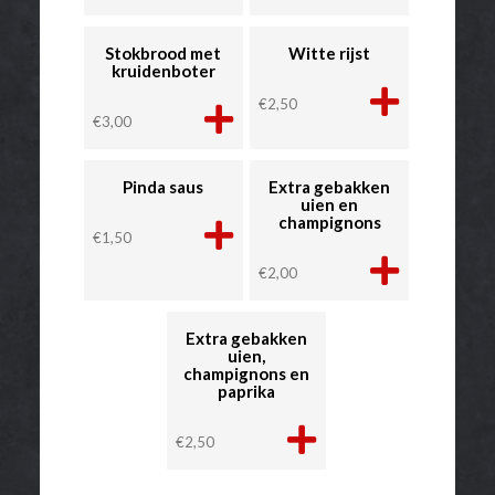
Stokbrood met
Witte rijst
kruidenboter
€
2,50
€
3,00
Pinda saus
Extra gebakken
uien en
champignons
€
1,50
€
2,00
Extra gebakken
uien,
champignons en
paprika
€
2,50