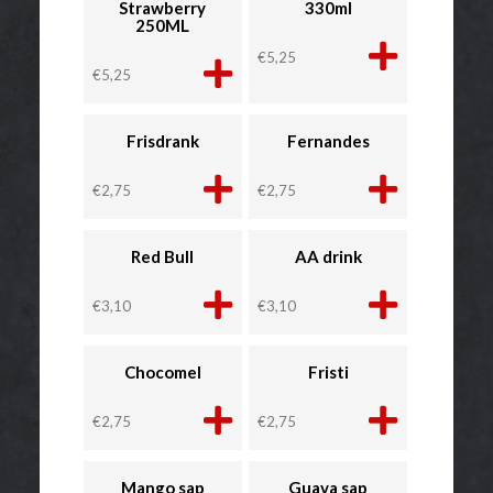
Strawberry
330ml
250ML
€
5,25
€
5,25
Frisdrank
Fernandes
€
2,75
€
2,75
Red Bull
AA drink
€
3,10
€
3,10
Chocomel
Fristi
€
2,75
€
2,75
Mango sap
Guava sap