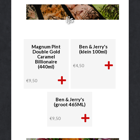
Ijs
Magnum Pint
Ben & Jerry's
Double Gold
(klein 100ml)
Caramel
Billionaire
€
4,50
(440ml)
€
9,50
Ben & Jerry's
(groot 465ML)
€
9,50