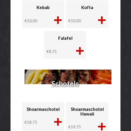
Kebab
Kofta
€
10,00
€
10,00
Falafel
€
8,75
Schotels
Shoarmaschotel
Shoarmaschotel
Hawaii
€
18,75
€
19,75