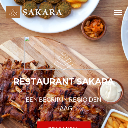
R
E
S
T
A
U
R
A
N
T
S
A
K
A
R
A
E
E
N
B
E
G
R
I
P
I
N
R
E
G
I
O
D
E
N
H
A
A
G