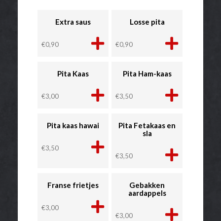
Extra saus
Losse pita
€
0,90
€
0,90
Pita Kaas
Pita Ham-kaas
€
3,00
€
3,50
Pita kaas hawai
Pita Fetakaas en
sla
€
3,50
€
3,50
Franse frietjes
Gebakken
aardappels
€
3,00
€
3,00