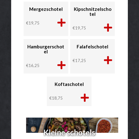
Mergezschotel
Kipschnitzelscho
tel
€
19,75
€
19,75
Hamburgerschot
Falafelschotel
el
€
17,25
€
16,25
Koftaschotel
€
18,75
Kleine schotels