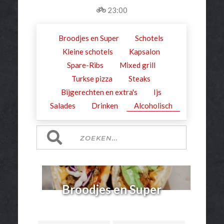
23:00
Broodjes en Super
Schotels
Kleine schotels
Kapsalon
Spare-Ribs
Mixed grill
Turkse pizza
Steaks
Bijgerechten en extra's
Ijs
Salades
Drinken
Alcoholisch
Broodjes en Super